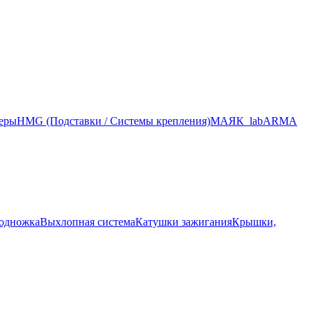
меры
HMG (Подставки / Системы крепления)
МАЯК_lab
ARMA
подножка
Выхлопная система
Катушки зажигания
Крышки,