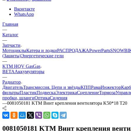
Вконтакте
WhatsApp
Главная
—
Каталог
—
Запчасти
Мотоциклы
Катера и лодки
РАСПРОДАЖА
PowerParts
SNOWBI
(Защиты)
Энергетические гели
—
KTM HQV GasGas
BETA
Аккумуляторы
—
Радиатор
Двигатель
Трансмиссия. Цепи и звёзды
КПП
Рама
Инжектор
Карб
фильтры
Пластик
Подвеска
Электрика
Сцепление
Тормоза
Управл
пробки, шланги
Оптика
Сидения
—
0081050181 KTM Винт крепления вентилятора K50*18 T20
0081050181 KTM Винт крепления венти