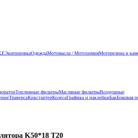
KE
Экипировка
Одежда
Мотомасла / Мотохимия
Моторезина и ка
юратор
Топливные фильтры
Масляные фильтры
Воздушные
ение
Траверса
Кикстартер
Колеса
Графика и наклейки
Бак
Боковая 
лятора K50*18 T20