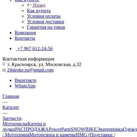
Назад
Как купить
Условия оплаты
Условия доставки
Гарантия на товар
Компания
Контакты
+7 967 612-24-56
Контактная информация
г. Красноярск, ул. Московская, д.32
24stroke.ru@gmail.com
Вконтакте
WhatsApp
Главная
—
Каталог
—
Запчасти
Мотоциклы
Катера и
лодки
РАСПРОДАЖА
PowerParts
SNOWBIKE
Экипировка
Одежд
/ Мотохимия
Моторезина и камеры
HMG (Подставки /