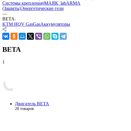
Системы крепления)
МАЯК_lab
ARMA
(Защиты)
Энергетические гели
—
BETA
KTM HQV GasGas
Аккумуляторы
BETA
1
Двигатель BETA
20 товаров