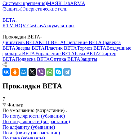
Системы крепления)
МАЯК_lab
ARMA
(Защиты)
Энергетические гели
—
BETA
KTM HQV GasGas
Аккумуляторы
—
Прокладки BETA
Двигатель BETA
КПП BETA
Сцепление BETA
Траверса
BETA
Звезды BETA
Пластик BETA
Тормоз BETA
Воздушные
фильтры BETA
Управление BETA
Рама BETA
Стартер
BETA
Подвеска BETA
Оптика BETA
Защиты
Прокладки BETA
7
Фильтр
По умолчанию (возрастание)
По популярности (убывание)
По популярности (возрастание)
По алфавиту (убывание)
По алфавиту (возрастание)
По цене (убывание)