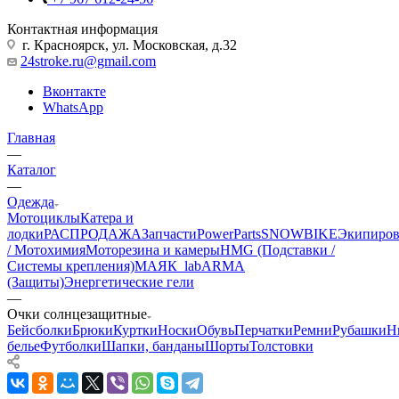
Контактная информация
г. Красноярск, ул. Московская, д.32
24stroke.ru@gmail.com
Вконтакте
WhatsApp
Главная
—
Каталог
—
Одежда
Мотоциклы
Катера и
лодки
РАСПРОДАЖА
Запчасти
PowerParts
SNOWBIKE
Экипиров
/ Мотохимия
Моторезина и камеры
HMG (Подставки /
Системы крепления)
МАЯК_lab
ARMA
(Защиты)
Энергетические гели
—
Очки солнцезащитные
Бейсболки
Брюки
Куртки
Носки
Обувь
Перчатки
Ремни
Рубашки
Н
белье
Футболки
Шапки, банданы
Шорты
Толстовки