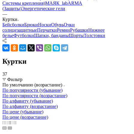
Системы крепления)
МАЯК_lab
ARMA
(Защиты)
Энергетические гели
—
Куртки
Бейсболки
Брюки
Носки
Обувь
Очки
солнцезащитные
Перчатки
Ремни
Рубашки
Нижнее
белье
Футболки
Шапки, банданы
Шорты
Толстовки
Куртки
37
Фильтр
По умолчанию (возрастание)
По популярности (убывание)
По популярности (возрастание)
По алфавиту (убывание)
По алфавиту (возрастание)
По цене (убывание)
По цене (возрастание)