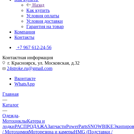
Назад
Как купить
Условия оплаты
Условия доставки
Гарантия на товар
Компания
Контакты
+7 967 612-24-56
Контактная информация
г. Красноярск, ул. Московская, д.32
24stroke.ru@gmail.com
Вконтакте
WhatsApp
Главная
—
Каталог
—
Одежда
Мотоциклы
Катера и
лодки
РАСПРОДАЖА
Запчасти
PowerParts
SNOWBIKE
Экипиров
/ Мотохимия
Моторезина и камеры
HMG (Подставки /