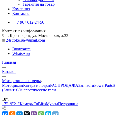
Гарантия на товар
Компания
Контакты
+7 967 612-24-56
Контактная информация
г. Красноярск, ул. Московская, д.32
24stroke.ru@gmail.com
Вконтакте
WhatsApp
Главная
—
Каталог
—
Моторезина и камеры
Мотоциклы
Катера и лодки
РАСПРОДАЖА
Запчасти
PowerParts
(Защиты)
Энергетические гели
—
18"
17"
19"
21"
Камеры
TuBliss
Муссы
Петрошина