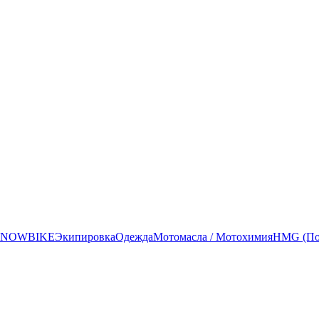
SNOWBIKE
Экипировка
Одежда
Мотомасла / Мотохимия
HMG (Под