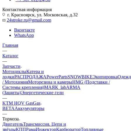
Контактная информация
г. Красноярск, ул. Московская, д.32
24stroke.ru@gmail.com
Вконтакте
WhatsApp
Главная
—
Каталог
—
Запчасти
Мотоциклы
Катера и
лодки
РАСПРОДАЖА
PowerParts
SNOWBIKE
Экипировка
Одежд
/ Мотохимия
Моторезина и камеры
HMG (Подставки /
Системы крепления)
МАЯК_lab
ARMA
(Защиты)
Энергетические гели
—
KTM HQV GasGas
BETA
Аккумуляторы
—
Тормоза
Двигатель
Трансмиссия. Цепи и
звёзды
КПП
Рама
Инжектор
Карбюратор
Топливные