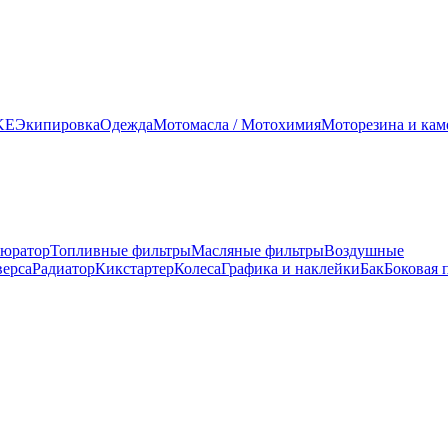
KE
Экипировка
Одежда
Мотомасла / Мотохимия
Моторезина и ка
юратор
Топливные фильтры
Масляные фильтры
Воздушные
верса
Радиатор
Кикстартер
Колеса
Графика и наклейки
Бак
Боковая 