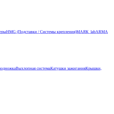
меры
HMG (Подставки / Системы крепления)
МАЯК_lab
ARMA
подножка
Выхлопная система
Катушки зажигания
Крышки,