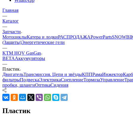
WhatsApp
Главная
—
Каталог
—
Запчасти
Мотоциклы
Катера и лодки
РАСПРОДАЖА
PowerParts
SNOWBI
(Защиты)
Энергетические гели
—
KTM HQV GasGas
BETA
Аккумуляторы
—
Пластик
Двигатель
Трансмиссия. Цепи и звёзды
КПП
Рама
Инжектор
Карб
фильтры
Подвеска
Электрика
Сцепление
Тормоза
Управление
Тра
пробки, шланги
Оптика
Сидения
Пластик