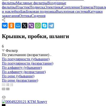
фильтры
Масляные фильтры
Воздушные
фильтры
Пластик
Подвеска
Электрика
Сцепление
Тормоза
Управл
и наклейки
Бак
Боковая подножка
Выхлопная система
Катушки
зажигания
Оптика
Сидения
Крышки, пробки, шланги
6
Фильтр
По умолчанию (возрастание)
По популярности (убывание)
По популярности (возрастание)
По алфавиту (убывание)
По алфавиту (возрастание)
По цене (убывание)
По цене (возрастание)