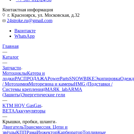
Контактная информация
г. Красноярск, ул. Московская, д.32
24stroke.ru@gmail.com
Вконтакте
WhatsApp
Главная
—
Каталог
—
Запчасти
Мотоциклы
Катера и
лодки
РАСПРОДАЖА
PowerParts
SNOWBIKE
Экипировка
Одежд
/ Мотохимия
Моторезина и камеры
HMG (Подставки /
Системы крепления)
МАЯК_lab
ARMA
(Защиты)
Энергетические гели
—
KTM HQV GasGas
BETA
Аккумуляторы
—
Крышки, пробки, шланги
Двигатель
Трансмиссия. Цепи и
звёзды
КПП
Рама
Инжектор
Карбюратор
Топливные