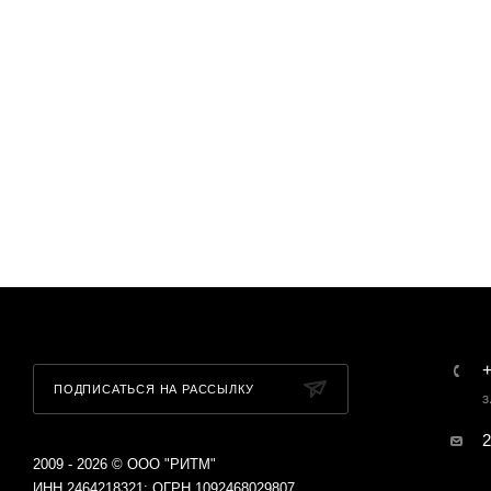
+
ПОДПИСАТЬСЯ НА РАССЫЛКУ
З
2
2009 - 2026 © ООО "РИТМ"
ИНН 2464218321; ОГРН 1092468029807