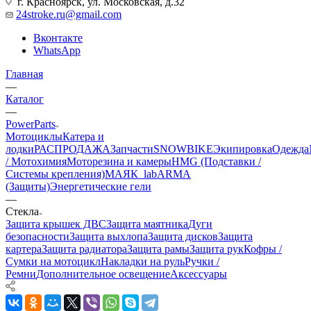
г. Красноярск, ул. Московская, д.32
24stroke.ru@gmail.com
Вконтакте
WhatsApp
Главная
—
Каталог
—
PowerParts
Мотоциклы
Катера и
лодки
РАСПРОДАЖА
Запчасти
SNOWBIKE
Экипировка
Одежда
/ Мотохимия
Моторезина и камеры
HMG (Подставки /
Системы крепления)
МАЯК_lab
ARMA
(Защиты)
Энергетические гели
—
Стекла
Защита крышек ДВС
Защита маятника
Дуги
безопасности
Защита выхлопа
Защита дисков
Защита
картера
Защита радиатора
Защита рамы
Защита рук
Кофры /
Сумки на мотоцикл
Накладки на руль
Ручки /
Ремни
Дополнительное освещение
Аксессуары