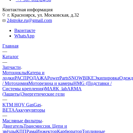
Контактная информация
г. Красноярск, ул. Московская, д.32
24stroke.ru@gmail.com
Вконтакте
WhatsApp
Главная
—
Каталог
—
Запчасти
Мотоциклы
Катера и
лодки
РАСПРОДАЖА
PowerParts
SNOWBIKE
Экипировка
Одежд
/ Мотохимия
Моторезина и камеры
HMG (Подставки /
Системы крепления)
МАЯК_lab
ARMA
(Защиты)
Энергетические гели
—
KTM HQV GasGas
BETA
Аккумуляторы
—
Масляные фильтры
Двигатель
Трансмиссия. Цепи и
звёзды
КПП
Рама
Инжектор
Карбюратор
Топливные