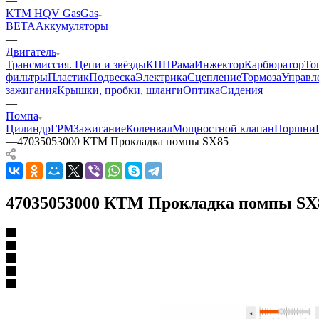
—
KTM HQV GasGas
BETA
Аккумуляторы
—
Двигатель
Трансмиссия. Цепи и звёзды
КПП
Рама
Инжектор
Карбюратор
То
фильтры
Пластик
Подвеска
Электрика
Сцепление
Тормоза
Управл
зажигания
Крышки, пробки, шланги
Оптика
Сидения
—
Помпа
Цилиндр
ГРМ
Зажигание
Коленвал
Мощностной клапан
Поршни
—
47035053000 КТМ Прокладка помпы SX85
47035053000 КТМ Прокладка помпы SX