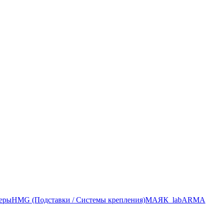
меры
HMG (Подставки / Системы крепления)
МАЯК_lab
ARMA