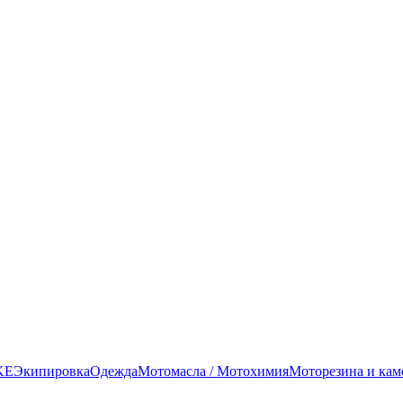
KE
Экипировка
Одежда
Мотомасла / Мотохимия
Моторезина и ка