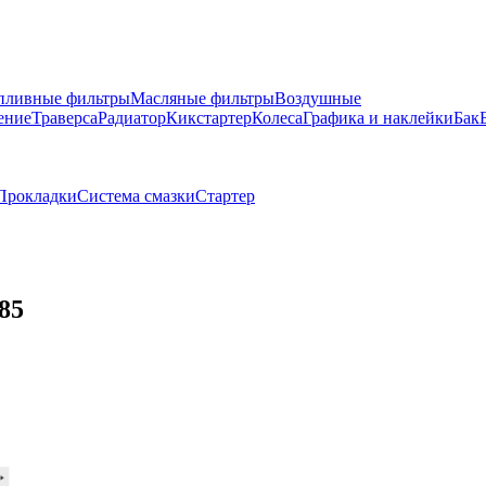
пливные фильтры
Масляные фильтры
Воздушные
ение
Траверса
Радиатор
Кикстартер
Колеса
Графика и наклейки
Бак
Прокладки
Система смазки
Стартер
85