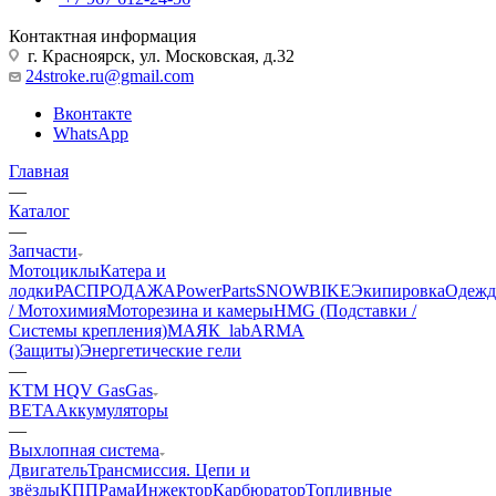
Контактная информация
г. Красноярск, ул. Московская, д.32
24stroke.ru@gmail.com
Вконтакте
WhatsApp
Главная
—
Каталог
—
Запчасти
Мотоциклы
Катера и
лодки
РАСПРОДАЖА
PowerParts
SNOWBIKE
Экипировка
Одежд
/ Мотохимия
Моторезина и камеры
HMG (Подставки /
Системы крепления)
МАЯК_lab
ARMA
(Защиты)
Энергетические гели
—
KTM HQV GasGas
BETA
Аккумуляторы
—
Выхлопная система
Двигатель
Трансмиссия. Цепи и
звёзды
КПП
Рама
Инжектор
Карбюратор
Топливные