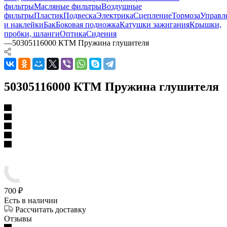
фильтры
Масляные фильтры
Воздушные
фильтры
Пластик
Подвеска
Электрика
Сцепление
Тормоза
Управл
и наклейки
Бак
Боковая подножка
Катушки зажигания
Крышки,
пробки, шланги
Оптика
Сидения
—
50305116000 КТМ Пружина глушителя
50305116000 КТМ Пружина глушителя
700
₽
Есть в наличии
Рассчитать доставку
Отзывы