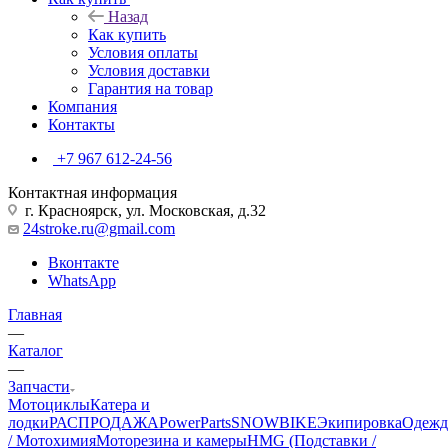
Назад
Как купить
Условия оплаты
Условия доставки
Гарантия на товар
Компания
Контакты
+7 967 612-24-56
Контактная информация
г. Красноярск, ул. Московская, д.32
24stroke.ru@gmail.com
Вконтакте
WhatsApp
Главная
—
Каталог
—
Запчасти
Мотоциклы
Катера и
лодки
РАСПРОДАЖА
PowerParts
SNOWBIKE
Экипировка
Одежд
/ Мотохимия
Моторезина и камеры
HMG (Подставки /