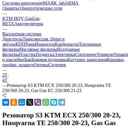
Системы крепления)
МАЯК_lab
ARMA
(Защиты)
Энергетические гели
—
KTM HQV GasGas
BETA
Аккумуляторы
—
Выхлопная система
Двигатель
Трансмиссия. Цепи и
звёзды
КПП
Рама
Инжектор
Карбюратор
Топливные
фильтры
Масляные фильтры
Воздушные
фильтры
Пластик
Подвеска
Электрика
Сцепление
Тормоза
Управл
и наклейки
Бак
Боковая подножка
Катушки зажигания
Крышки,
пробки, шланги
Оптика
Сидения
—
2Т
4T
—
Резонатор S3 KTM ECX 250/300 20-23, Husqvarna TE
250/300 20-23, Gas Gas EC 250/300 21-23
Резонатор S3 KTM ECX 250/300 20-23,
Husqvarna TE 250/300 20-23, Gas Gas