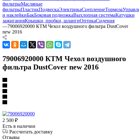
фильтры
Масляные
фильтры
Пластик
Подвеска
Электрика
Сцепление
Тормоза
Управл
и наклейки
Бак
Боковая подножка
Выхлопная система
Катушки
зажигания
Крышки, пробки, шланги
Оптика
Сидения
—
79006920000 КТМ Чехол воздушного фильтра DustCover
new 2016
79006920000 КТМ Чехол воздушного
фильтра DustCover new 2016
2 500
₽
Есть в наличии
Рассчитать доставку
Отзывы