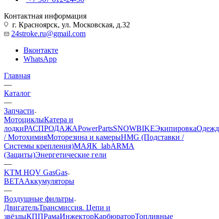
Контактная информация
г. Красноярск, ул. Московская, д.32
24stroke.ru@gmail.com
Вконтакте
WhatsApp
Главная
—
Каталог
—
Запчасти
Мотоциклы
Катера и
лодки
РАСПРОДАЖА
PowerParts
SNOWBIKE
Экипировка
Одежд
/ Мотохимия
Моторезина и камеры
HMG (Подставки /
Системы крепления)
МАЯК_lab
ARMA
(Защиты)
Энергетические гели
—
KTM HQV GasGas
BETA
Аккумуляторы
—
Воздушные фильтры
Двигатель
Трансмиссия. Цепи и
звёзды
КПП
Рама
Инжектор
Карбюратор
Топливные