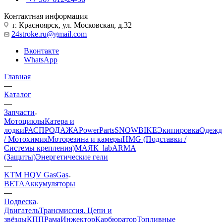
Контактная информация
г. Красноярск, ул. Московская, д.32
24stroke.ru@gmail.com
Вконтакте
WhatsApp
Главная
—
Каталог
—
Запчасти
Мотоциклы
Катера и
лодки
РАСПРОДАЖА
PowerParts
SNOWBIKE
Экипировка
Одежд
/ Мотохимия
Моторезина и камеры
HMG (Подставки /
Системы крепления)
МАЯК_lab
ARMA
(Защиты)
Энергетические гели
—
KTM HQV GasGas
BETA
Аккумуляторы
—
Подвеска
Двигатель
Трансмиссия. Цепи и
звёзды
КПП
Рама
Инжектор
Карбюратор
Топливные