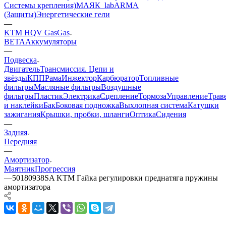
Системы крепления)
МАЯК_lab
ARMA
(Защиты)
Энергетические гели
—
KTM HQV GasGas
BETA
Аккумуляторы
—
Подвеска
Двигатель
Трансмиссия. Цепи и
звёзды
КПП
Рама
Инжектор
Карбюратор
Топливные
фильтры
Масляные фильтры
Воздушные
фильтры
Пластик
Электрика
Сцепление
Тормоза
Управление
Трав
и наклейки
Бак
Боковая подножка
Выхлопная система
Катушки
зажигания
Крышки, пробки, шланги
Оптика
Сидения
—
Задняя
Передняя
—
Амортизатор
Маятник
Прогрессия
—
50180938SA KTM Гайка регулировки преднатяга пружины
амортизатора