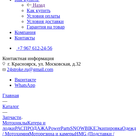
Назад
Как купить
Условия оплаты
Условия доставки
Гарантия на товар
Компания
Контакты
+7 967 612-24-56
Контактная информация
г. Красноярск, ул. Московская, д.32
24stroke.ru@gmail.com
Вконтакте
WhatsApp
Главная
—
Каталог
—
Запчасти
Мотоциклы
Катера и
лодки
РАСПРОДАЖА
PowerParts
SNOWBIKE
Экипировка
Одежд
/ Мотохимия
Моторезина и камеры
HMG (Подставки /