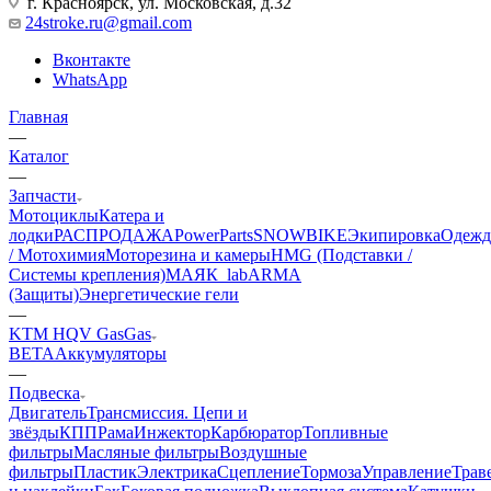
г. Красноярск, ул. Московская, д.32
24stroke.ru@gmail.com
Вконтакте
WhatsApp
Главная
—
Каталог
—
Запчасти
Мотоциклы
Катера и
лодки
РАСПРОДАЖА
PowerParts
SNOWBIKE
Экипировка
Одежд
/ Мотохимия
Моторезина и камеры
HMG (Подставки /
Системы крепления)
МАЯК_lab
ARMA
(Защиты)
Энергетические гели
—
KTM HQV GasGas
BETA
Аккумуляторы
—
Подвеска
Двигатель
Трансмиссия. Цепи и
звёзды
КПП
Рама
Инжектор
Карбюратор
Топливные
фильтры
Масляные фильтры
Воздушные
фильтры
Пластик
Электрика
Сцепление
Тормоза
Управление
Трав