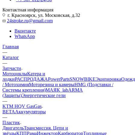
Контактная информация
г. Красноярск, ул. Московская, д.32
24stroke.ru@gmail.com
Вконтакте
WhatsApp
Главная
—
Каталог
—
Запчасти
Мотоциклы
Катера и
лодки
РАСПРОДАЖА
PowerParts
SNOWBIKE
Экипировка
Одежд
/ Мотохимия
Моторезина и камеры
HMG (Подставки /
Системы крепления)
МАЯК_lab
ARMA
(Защиты)
Энергетические гели
—
KTM HQV GasGas
BETA
Аккумуляторы
—
Пластик
Двигатель
Трансмиссия. Цепи и
звёзды
КПП
Рама
Инжектор
Карбюратор
Топливные