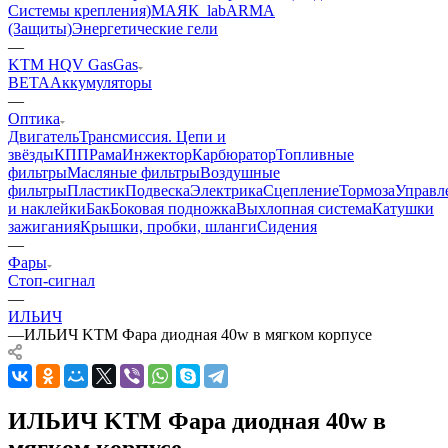
Системы крепления)
МАЯК_lab
ARMA
(Защиты)
Энергетические гели
—
KTM HQV GasGas
BETA
Аккумуляторы
—
Оптика
Двигатель
Трансмиссия. Цепи и
звёзды
КПП
Рама
Инжектор
Карбюратор
Топливные
фильтры
Масляные фильтры
Воздушные
фильтры
Пластик
Подвеска
Электрика
Сцепление
Тормоза
Управл
и наклейки
Бак
Боковая подножка
Выхлопная система
Катушки
зажигания
Крышки, пробки, шланги
Сидения
—
Фары
Стоп-сигнал
—
ИЛЬИЧ
—
ИЛЬИЧ KTM Фара диодная 40w в мягком корпусе
ИЛЬИЧ KTM Фара диодная 40w в
мягком корпусе