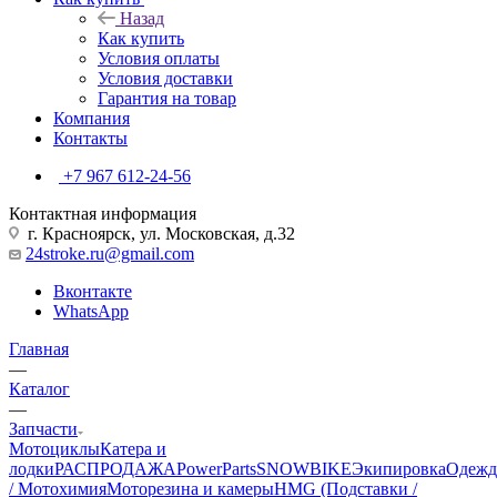
Назад
Как купить
Условия оплаты
Условия доставки
Гарантия на товар
Компания
Контакты
+7 967 612-24-56
Контактная информация
г. Красноярск, ул. Московская, д.32
24stroke.ru@gmail.com
Вконтакте
WhatsApp
Главная
—
Каталог
—
Запчасти
Мотоциклы
Катера и
лодки
РАСПРОДАЖА
PowerParts
SNOWBIKE
Экипировка
Одежд
/ Мотохимия
Моторезина и камеры
HMG (Подставки /