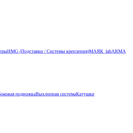
меры
HMG (Подставки / Системы крепления)
МАЯК_lab
ARMA
Боковая подножка
Выхлопная система
Катушки