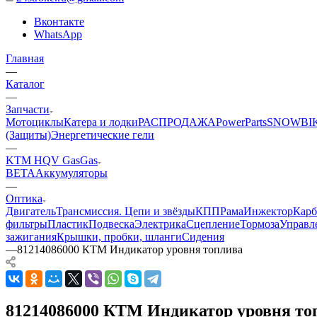
Вконтакте
WhatsApp
Главная
—
Каталог
—
Запчасти
Мотоциклы
Катера и лодки
РАСПРОДАЖА
PowerParts
SNOWBI
(Защиты)
Энергетические гели
—
KTM HQV GasGas
BETA
Аккумуляторы
—
Оптика
Двигатель
Трансмиссия. Цепи и звёзды
КПП
Рама
Инжектор
Карб
фильтры
Пластик
Подвеска
Электрика
Сцепление
Тормоза
Управл
зажигания
Крышки, пробки, шланги
Сидения
—
81214086000 КТМ Индикатор уровня топлива
81214086000 КТМ Индикатор уровня то