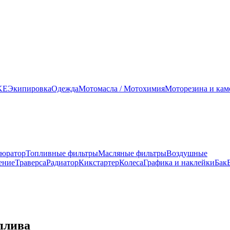
KE
Экипировка
Одежда
Мотомасла / Мотохимия
Моторезина и ка
юратор
Топливные фильтры
Масляные фильтры
Воздушные
ение
Траверса
Радиатор
Кикстартер
Колеса
Графика и наклейки
Бак
плива