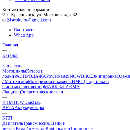
Контактная информация
г. Красноярск, ул. Московская, д.32
24stroke.ru@gmail.com
Вконтакте
WhatsApp
Главная
—
Каталог
—
Запчасти
Мотоциклы
Катера и
лодки
РАСПРОДАЖА
PowerParts
SNOWBIKE
Экипировка
Одежд
/ Мотохимия
Моторезина и камеры
HMG (Подставки /
Системы крепления)
МАЯК_lab
ARMA
(Защиты)
Энергетические гели
—
KTM HQV GasGas
BETA
Аккумуляторы
—
КПП
Двигатель
Трансмиссия. Цепи и
звёзды
Рама
Инжектор
Карбюратор
Топливные