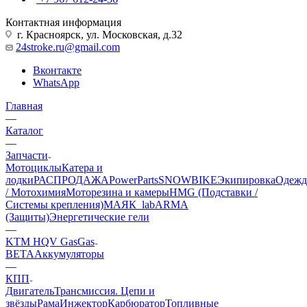
Контактная информация
г. Красноярск, ул. Московская, д.32
24stroke.ru@gmail.com
Вконтакте
WhatsApp
Главная
—
Каталог
—
Запчасти
Мотоциклы
Катера и
лодки
РАСПРОДАЖА
PowerParts
SNOWBIKE
Экипировка
Одежд
/ Мотохимия
Моторезина и камеры
HMG (Подставки /
Системы крепления)
МАЯК_lab
ARMA
(Защиты)
Энергетические гели
—
KTM HQV GasGas
BETA
Аккумуляторы
—
КПП
Двигатель
Трансмиссия. Цепи и
звёзды
Рама
Инжектор
Карбюратор
Топливные