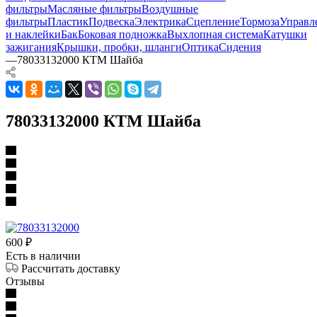
фильтры
Масляные фильтры
Воздушные
фильтры
Пластик
Подвеска
Электрика
Сцепление
Тормоза
Управл
и наклейки
Бак
Боковая подножка
Выхлопная система
Катушки
зажигания
Крышки, пробки, шланги
Оптика
Сидения
—
78033132000 КТМ Шайба
78033132000 КТМ Шайба
600
₽
Есть в наличии
Рассчитать доставку
Отзывы