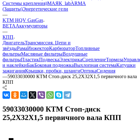
Системы крепления)
МАЯК_lab
ARMA
(Защиты)
Энергетические гели
—
KTM HQV GasGas
BETA
Аккумуляторы
—
КПП
Двигатель
Трансмиссия. Цепи и
звёзды
Рама
Инжектор
Карбюратор
Топливные
фильтры
Масляные фильтры
Воздушные
фильтры
Пластик
Подвеска
Электрика
Сцепление
Тормоза
Управл
и наклейки
Бак
Боковая подножка
Выхлопная система
Катушки
зажигания
Крышки, пробки, шланги
Оптика
Сидения
—
59033030000 КТМ Стоп-диск 25,2Х32Х1,5 первичного вала
КПП
59033030000 КТМ Стоп-диск
25,2Х32Х1,5 первичного вала КПП