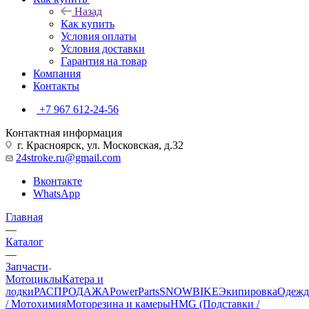
Назад
Как купить
Условия оплаты
Условия доставки
Гарантия на товар
Компания
Контакты
+7 967 612-24-56
Контактная информация
г. Красноярск, ул. Московская, д.32
24stroke.ru@gmail.com
Вконтакте
WhatsApp
Главная
—
Каталог
—
Запчасти
Мотоциклы
Катера и
лодки
РАСПРОДАЖА
PowerParts
SNOWBIKE
Экипировка
Одежд
/ Мотохимия
Моторезина и камеры
HMG (Подставки /