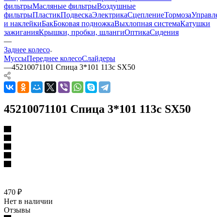
фильтры
Масляные фильтры
Воздушные
фильтры
Пластик
Подвеска
Электрика
Сцепление
Тормоза
Управл
и наклейки
Бак
Боковая подножка
Выхлопная система
Катушки
зажигания
Крышки, пробки, шланги
Оптика
Сидения
—
Заднее колесо
Муссы
Переднее колесо
Слайдеры
—
45210071101 Спица 3*101 113с SX50
45210071101 Спица 3*101 113с SX50
470
₽
Нет в наличии
Отзывы