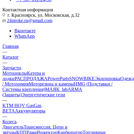
Контактная информация
г. Красноярск, ул. Московская, д.32
24stroke.ru@gmail.com
Вконтакте
WhatsApp
Главная
—
Каталог
—
Запчасти
Мотоциклы
Катера и
лодки
РАСПРОДАЖА
PowerParts
SNOWBIKE
Экипировка
Одежд
/ Мотохимия
Моторезина и камеры
HMG (Подставки /
Системы крепления)
МАЯК_lab
ARMA
(Защиты)
Энергетические гели
—
KTM HQV GasGas
BETA
Аккумуляторы
—
Колеса
Двигатель
Трансмиссия. Цепи и
звёзды
КПП
Рама
Инжектор
Карбюратор
Топливные