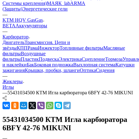
Системы крепления)
МАЯК_lab
ARMA
(Защиты)
Энергетические гели
—
KTM HQV GasGas
BETA
Аккумуляторы
—
Карбюратор
Двигатель
Трансмиссия. Цепи и
звёзды
КПП
Рама
Инжектор
Топливные фильтры
Масляные
фильтры
Воздушные
фильтры
Пластик
Подвеска
Электрика
Сцепление
Тормоза
Управл
и наклейки
Бак
Боковая подножка
Выхлопная система
Катушки
зажигания
Крышки, пробки, шланги
Оптика
Сидения
—
Жиклеры
Иглы
—
55431034500 КТМ Игла карбюратора 6BFY 42-76 MIKUNI
55431034500 КТМ Игла карбюратора
6BFY 42-76 MIKUNI