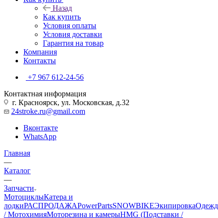
Назад
Как купить
Условия оплаты
Условия доставки
Гарантия на товар
Компания
Контакты
+7 967 612-24-56
Контактная информация
г. Красноярск, ул. Московская, д.32
24stroke.ru@gmail.com
Вконтакте
WhatsApp
Главная
—
Каталог
—
Запчасти
Мотоциклы
Катера и
лодки
РАСПРОДАЖА
PowerParts
SNOWBIKE
Экипировка
Одежд
/ Мотохимия
Моторезина и камеры
HMG (Подставки /