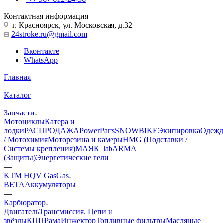
Контактная информация
г. Красноярск, ул. Московская, д.32
24stroke.ru@gmail.com
Вконтакте
WhatsApp
Главная
—
Каталог
—
Запчасти
Мотоциклы
Катера и
лодки
РАСПРОДАЖА
PowerParts
SNOWBIKE
Экипировка
Одежд
/ Мотохимия
Моторезина и камеры
HMG (Подставки /
Системы крепления)
МАЯК_lab
ARMA
(Защиты)
Энергетические гели
—
KTM HQV GasGas
BETA
Аккумуляторы
—
Карбюратор
Двигатель
Трансмиссия. Цепи и
звёзды
КПП
Рама
Инжектор
Топливные фильтры
Масляные