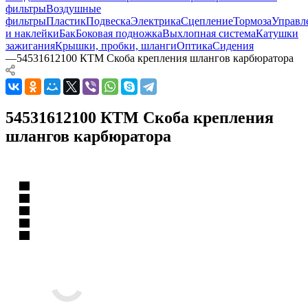
фильтры
Воздушные
фильтры
Пластик
Подвеска
Электрика
Сцепление
Тормоза
Управл
и наклейки
Бак
Боковая подножка
Выхлопная система
Катушки
зажигания
Крышки, пробки, шланги
Оптика
Сидения
—
54531612100 КТМ Скоба крепления шлангов карбюратора
54531612100 КТМ Скоба крепления
шлангов карбюратора