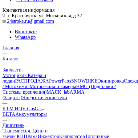
Контактная информация
г. Красноярск, ул. Московская, д.32
24stroke.ru@gmail.com
Вконтакте
WhatsApp
Главная
—
Каталог
—
Запчасти
Мотоциклы
Катера и
лодки
РАСПРОДАЖА
PowerParts
SNOWBIKE
Экипировка
Одежд
/ Мотохимия
Моторезина и камеры
HMG (Подставки /
Системы крепления)
МАЯК_lab
ARMA
(Защиты)
Энергетические гели
—
KTM HQV GasGas
BETA
Аккумуляторы
—
Двигатель
Трансмиссия. Цепи и
звёзды
КПП
Рама
Инжектор
Карбюратор
Топливные