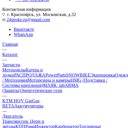
Контактная информация
г. Красноярск, ул. Московская, д.32
24stroke.ru@gmail.com
Вконтакте
WhatsApp
Главная
—
Каталог
—
Запчасти
Мотоциклы
Катера и
лодки
РАСПРОДАЖА
PowerParts
SNOWBIKE
Экипировка
Одежд
/ Мотохимия
Моторезина и камеры
HMG (Подставки /
Системы крепления)
МАЯК_lab
ARMA
(Защиты)
Энергетические гели
—
KTM HQV GasGas
BETA
Аккумуляторы
—
Двигатель
Трансмиссия. Цепи и
звёзды
КПП
Рама
Инжектор
Карбюратор
Топливные