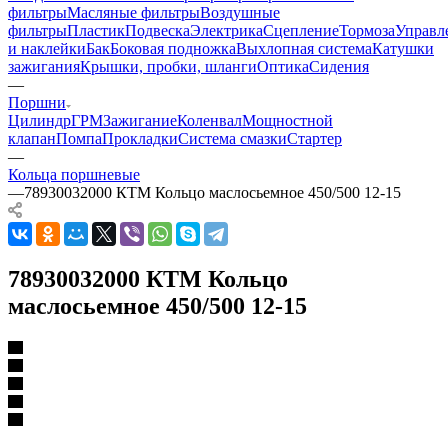
фильтры
Масляные фильтры
Воздушные
фильтры
Пластик
Подвеска
Электрика
Сцепление
Тормоза
Управл
и наклейки
Бак
Боковая подножка
Выхлопная система
Катушки
зажигания
Крышки, пробки, шланги
Оптика
Сидения
—
Поршни
Цилиндр
ГРМ
Зажигание
Коленвал
Мощностной
клапан
Помпа
Прокладки
Система смазки
Стартер
—
Кольца поршневые
—
78930032000 КТМ Кольцо маслосьемное 450/500 12-15
78930032000 КТМ Кольцо
маслосьемное 450/500 12-15