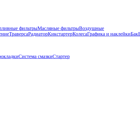
пливные фильтры
Масляные фильтры
Воздушные
ение
Траверса
Радиатор
Кикстартер
Колеса
Графика и наклейки
Бак
окладки
Система смазки
Стартер