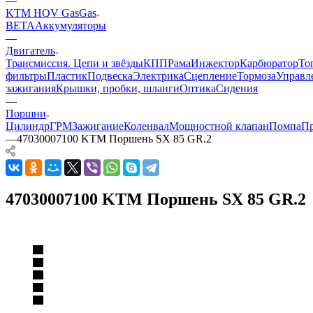
—
KTM HQV GasGas
BETA
Аккумуляторы
—
Двигатель
Трансмиссия. Цепи и звёзды
КПП
Рама
Инжектор
Карбюратор
То
фильтры
Пластик
Подвеска
Электрика
Сцепление
Тормоза
Управл
зажигания
Крышки, пробки, шланги
Оптика
Сидения
—
Поршни
Цилиндр
ГРМ
Зажигание
Коленвал
Мощностной клапан
Помпа
Пр
—
47030007100 KTM Поршень SX 85 GR.2
47030007100 KTM Поршень SX 85 GR.2