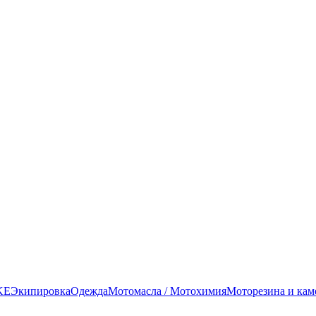
KE
Экипировка
Одежда
Мотомасла / Мотохимия
Моторезина и ка