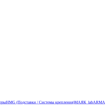
меры
HMG (Подставки / Системы крепления)
МАЯК_lab
ARMA