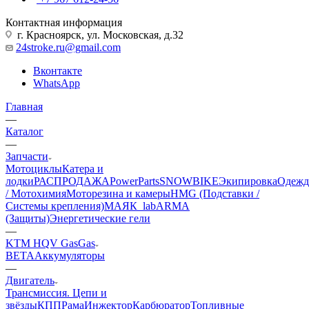
Контактная информация
г. Красноярск, ул. Московская, д.32
24stroke.ru@gmail.com
Вконтакте
WhatsApp
Главная
—
Каталог
—
Запчасти
Мотоциклы
Катера и
лодки
РАСПРОДАЖА
PowerParts
SNOWBIKE
Экипировка
Одежд
/ Мотохимия
Моторезина и камеры
HMG (Подставки /
Системы крепления)
МАЯК_lab
ARMA
(Защиты)
Энергетические гели
—
KTM HQV GasGas
BETA
Аккумуляторы
—
Двигатель
Трансмиссия. Цепи и
звёзды
КПП
Рама
Инжектор
Карбюратор
Топливные