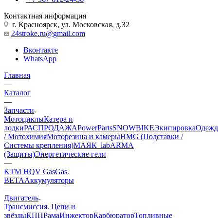
Контактная информация
г. Красноярск, ул. Московская, д.32
24stroke.ru@gmail.com
Вконтакте
WhatsApp
Главная
—
Каталог
—
Запчасти
Мотоциклы
Катера и
лодки
РАСПРОДАЖА
PowerParts
SNOWBIKE
Экипировка
Одежд
/ Мотохимия
Моторезина и камеры
HMG (Подставки /
Системы крепления)
МАЯК_lab
ARMA
(Защиты)
Энергетические гели
—
KTM HQV GasGas
BETA
Аккумуляторы
—
Двигатель
Трансмиссия. Цепи и
звёзды
КПП
Рама
Инжектор
Карбюратор
Топливные