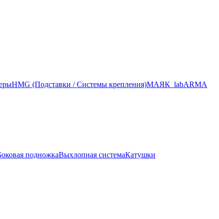
меры
HMG (Подставки / Системы крепления)
МАЯК_lab
ARMA
Боковая подножка
Выхлопная система
Катушки