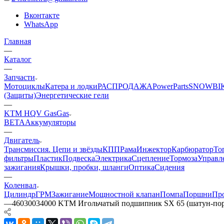
Вконтакте
WhatsApp
Главная
—
Каталог
—
Запчасти
Мотоциклы
Катера и лодки
РАСПРОДАЖА
PowerParts
SNOWBI
(Защиты)
Энергетические гели
—
KTM HQV GasGas
BETA
Аккумуляторы
—
Двигатель
Трансмиссия. Цепи и звёзды
КПП
Рама
Инжектор
Карбюратор
То
фильтры
Пластик
Подвеска
Электрика
Сцепление
Тормоза
Управл
зажигания
Крышки, пробки, шланги
Оптика
Сидения
—
Коленвал
Цилиндр
ГРМ
Зажигание
Мощностной клапан
Помпа
Поршни
Пр
—
46030034000 KTM Игольчатый подшипник SX 65 (шатун-по