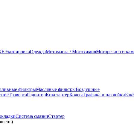
KE
Экипировка
Одежда
Мотомасла / Мотохимия
Моторезина и ка
пливные фильтры
Масляные фильтры
Воздушные
ение
Траверса
Радиатор
Кикстартер
Колеса
Графика и наклейки
Бак
окладки
Система смазки
Стартер
ршень)