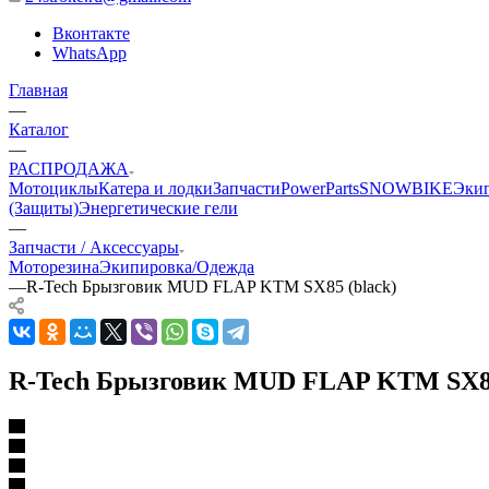
Вконтакте
WhatsApp
Главная
—
Каталог
—
РАСПРОДАЖА
Мотоциклы
Катера и лодки
Запчасти
PowerParts
SNOWBIKE
Эки
(Защиты)
Энергетические гели
—
Запчасти / Аксессуары
Моторезина
Экипировка/Одежда
—
R-Tech Брызговик MUD FLAP KTM SX85 (black)
R-Tech Брызговик MUD FLAP KTM SX85