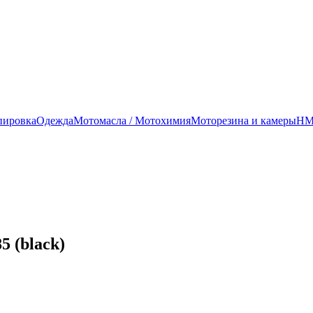
пировка
Одежда
Мотомасла / Мотохимия
Моторезина и камеры
HMG
 (black)