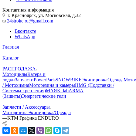
Контактная информация
г. Красноярск, ул. Московская, д.32
24stroke.ru@gmail.com
Вконтакте
WhatsApp
Главная
—
Каталог
—
РАСПРОДАЖА
Мотоциклы
Катера и
лодки
Запчасти
PowerParts
SNOWBIKE
Экипировка
Одежда
Мото
/ Мотохимия
Моторезина и камеры
HMG (Подставки /
Системы крепления)
МАЯК_lab
ARMA
(Защиты)
Энергетические гели
—
Запчасти / Аксессуары
Моторезина
Экипировка/Одежда
—
KTM Графика ENDURO