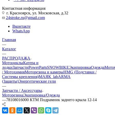
Контактная информация
г. Красноярск, ул. Московская, д.32
24stroke.ru@gmail.com
Вконтакте
WhatsApp
Главная
—
Каталог
—
РАСПРОДАЖА
Мотоциклы
Катера и
лодки
Запчасти
PowerParts
SNOWBIKE
Экипировка
Одежда
Мото
/ Мотохимия
Моторезина и камеры
HMG (Подставки /
Системы крепления)
МАЯК_lab
ARMA
(Защиты)
Энергетические гели
—
Запчасти / Аксессуары
Моторезина
Экипировка/Одежда
—
78108016000 КТМ Подрамник заднего крыла 12-14