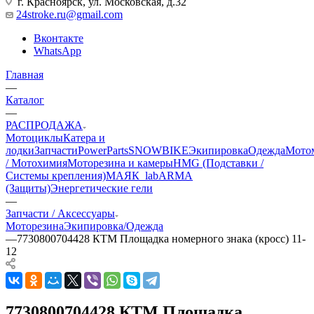
г. Красноярск, ул. Московская, д.32
24stroke.ru@gmail.com
Вконтакте
WhatsApp
Главная
—
Каталог
—
РАСПРОДАЖА
Мотоциклы
Катера и
лодки
Запчасти
PowerParts
SNOWBIKE
Экипировка
Одежда
Мото
/ Мотохимия
Моторезина и камеры
HMG (Подставки /
Системы крепления)
МАЯК_lab
ARMA
(Защиты)
Энергетические гели
—
Запчасти / Аксессуары
Моторезина
Экипировка/Одежда
—
7730800704428 КТМ Площадка номерного знака (кросс) 11-
12
7730800704428 КТМ Площадка