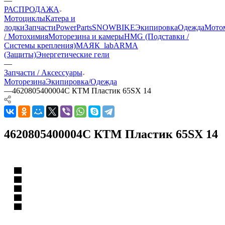
—
РАСПРОДАЖА
Мотоциклы
Катера и
лодки
Запчасти
PowerParts
SNOWBIKE
Экипировка
Одежда
Мото
/ Мотохимия
Моторезина и камеры
HMG (Подставки /
Системы крепления)
МАЯК_lab
ARMA
(Защиты)
Энергетические гели
—
Запчасти / Аксессуары
Моторезина
Экипировка/Одежда
—
4620805400004C КТМ Пластик 65SX 14
4620805400004C КТМ Пластик 65SX 14