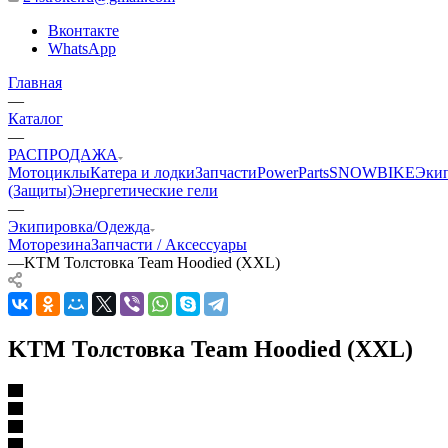
Вконтакте
WhatsApp
Главная
—
Каталог
—
РАСПРОДАЖА
Мотоциклы
Катера и лодки
Запчасти
PowerParts
SNOWBIKE
Эки
(Защиты)
Энергетические гели
—
Экипировка/Одежда
Моторезина
Запчасти / Аксессуары
—
KTM Толстовка Team Hoodied (XXL)
KTM Толстовка Team Hoodied (XXL)