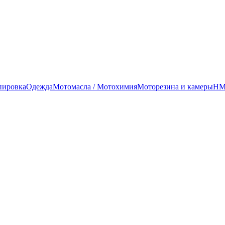
пировка
Одежда
Мотомасла / Мотохимия
Моторезина и камеры
HMG