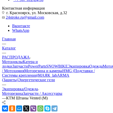
Контактная информация
г. Красноярск, ул. Московская, д.32
24stroke.ru@gmail.com
Вконтакте
WhatsApp
Главная
—
Каталог
—
РАСПРОДАЖА
Мотоциклы
Катера и
лодки
Запчасти
PowerParts
SNOWBIKE
Экипировка
Одежда
Мото
/ Мотохимия
Моторезина и камеры
HMG (Подставки /
Системы крепления)
МАЯК_lab
ARMA
(Защиты)
Энергетические гели
—
Экипировка/Одежда
Моторезина
Запчасти / Аксессуары
—
КТМ Штаны Vented (M)