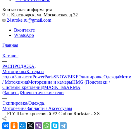
Контактная информация
г. Красноярск, ул. Московская, д.32
24stroke.ru@gmail.com
Вконтакте
WhatsApp
Главная
—
Каталог
—
РАСПРОДАЖА
Мотоциклы
Катера и
лодки
Запчасти
PowerParts
SNOWBIKE
Экипировка
Одежда
Мото
/ Мотохимия
Моторезина и камеры
HMG (Подставки /
Системы крепления)
МАЯК_lab
ARMA
(Защиты)
Энергетические гели
—
Экипировка/Одежда
Моторезина
Запчасти / Аксессуары
—
FLY Шлем кроссовый F2 Carbon Rockstar - XS