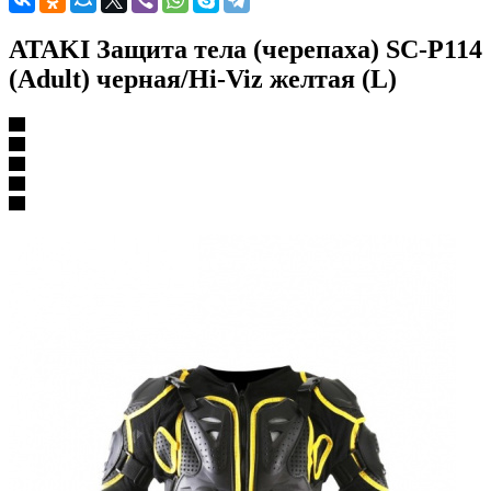
ATAKI Защита тела (черепаха) SC-P114
(Adult) черная/Hi-Viz желтая (L)