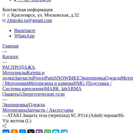
Контактная информация
г. Красноярск, ул. Московская, д.32
24stroke.ru@gmail.com
Вконтакте
WhatsApp
Главная
—
Каталог
—
РАСПРОДАЖА
Мотоциклы
Катера и
лодки
Запчасти
PowerParts
SNOWBIKE
Экипировка
Одежда
Мото
/ Мотохимия
Моторезина и камеры
HMG (Подставки /
Системы крепления)
МАЯК_lab
ARMA
(Защиты)
Энергетические гели
—
Экипировка/Одежда
Моторезина
Запчасти / Аксессуары
—
ATAKI Защита тела (черепаха) SC-P114 (Adult) черная/Hi-
Viz желтая (L)