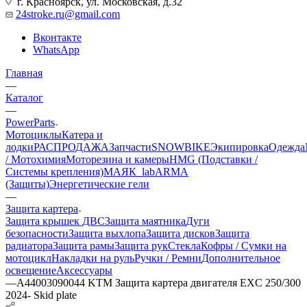
г. Красноярск, ул. Московская, д.32
24stroke.ru@gmail.com
Вконтакте
WhatsApp
Главная
—
Каталог
—
PowerParts
Мотоциклы
Катера и
лодки
РАСПРОДАЖА
Запчасти
SNOWBIKE
Экипировка
Одежда
/ Мотохимия
Моторезина и камеры
HMG (Подставки /
Системы крепления)
МАЯК_lab
ARMA
(Защиты)
Энергетические гели
—
Защита картера
Защита крышек ДВС
Защита маятника
Дуги
безопасности
Защита выхлопа
Защита дисков
Защита
радиатора
Защита рамы
Защита рук
Стекла
Кофры / Сумки на
мотоцикл
Накладки на руль
Ручки / Ремни
Дополнительное
освещение
Аксессуары
—
A44003090044 KTM Защита картера двигателя EXC 250/300
2024- Skid plate